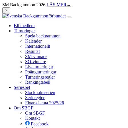
SM Backgammon 2026
LÄS MER
→
⨯
Bli medlem
Turneringar
Spela backgammon
Kalender
Internationellt
Resultat
SM-vinnare
SO-vinnare
Liveturneringar
Poängturneringar
Turneringsregler
Rankingtabell
Seriespel
Stockholmserien
Serieregler
Fixarschema 2025/26
Om SBGF
Om SBGF
Kontakt
Facebook