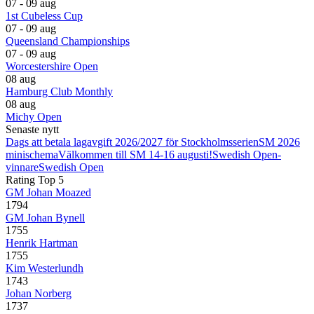
07 - 09 aug
1st Cubeless Cup
07 - 09 aug
Queensland Championships
07 - 09 aug
Worcestershire Open
08 aug
Hamburg Club Monthly
08 aug
Michy Open
Senaste nytt
Dags att betala lagavgift 2026/2027 för Stockholmsserien
SM 2026
minischema
Välkommen till SM 14-16 augusti!
Swedish Open-
vinnare
Swedish Open
Rating Top 5
GM Johan Moazed
1794
GM Johan Bynell
1755
Henrik Hartman
1755
Kim Westerlundh
1743
Johan Norberg
1737