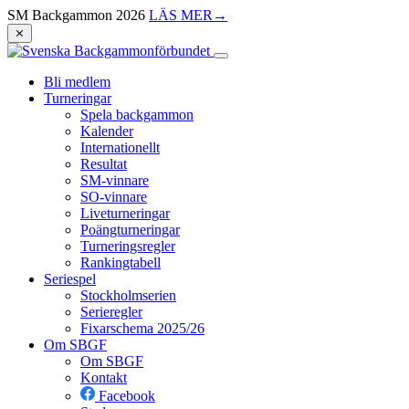
SM Backgammon 2026
LÄS MER
→
⨯
Bli medlem
Turneringar
Spela backgammon
Kalender
Internationellt
Resultat
SM-vinnare
SO-vinnare
Liveturneringar
Poängturneringar
Turneringsregler
Rankingtabell
Seriespel
Stockholmserien
Serieregler
Fixarschema 2025/26
Om SBGF
Om SBGF
Kontakt
Facebook