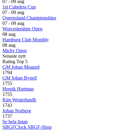
07 - 09 aug
1st Cubeless Cup
07 - 09 aug
Queensland Championships
07 - 09 aug
Worcestershire Open
08 aug
Hamburg Club Monthly
08 aug
Michy Open
Senaste nytt
Rating Top 5
GM Johan Moazed
1794
GM Johan Bynell
1755
Henrik Hartman
1755
Kim Westerlundh
1743
Johan Norberg
1737
Se hela listan
SBGFClock
SBGF-Shop