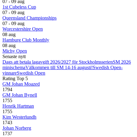
07 - 09 aug
1st Cubeless Cup
07 - 09 aug
Queensland Championships
07 - 09 aug
Worcestershire Open
08 aug
Hamburg Club Monthly
08 aug
Michy Open
Senaste nytt
Dags att betala lagavgift 2026/2027 för Stockholmsserien
SM 2026
minischema
Välkommen till SM 14-16 augusti!
Swedish Open-
vinnare
Swedish Open
Rating Top 5
GM Johan Moazed
1794
GM Johan Bynell
1755
Henrik Hartman
1755
Kim Westerlundh
1743
Johan Norberg
1737