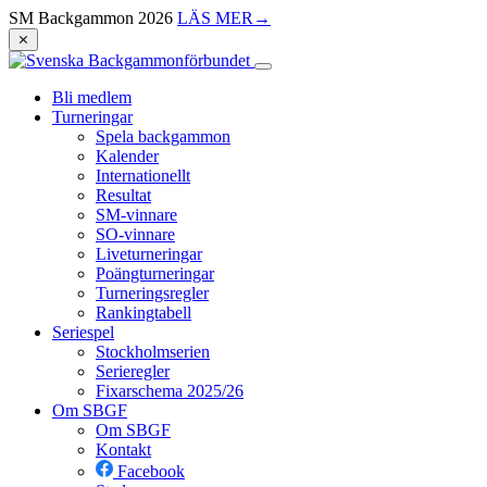
SM Backgammon 2026
LÄS MER
→
⨯
Bli medlem
Turneringar
Spela backgammon
Kalender
Internationellt
Resultat
SM-vinnare
SO-vinnare
Liveturneringar
Poängturneringar
Turneringsregler
Rankingtabell
Seriespel
Stockholmserien
Serieregler
Fixarschema 2025/26
Om SBGF
Om SBGF
Kontakt
Facebook