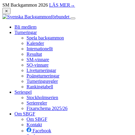
SM Backgammon 2026
LÄS MER
→
⨯
Bli medlem
Turneringar
Spela backgammon
Kalender
Internationellt
Resultat
SM-vinnare
SO-vinnare
Liveturneringar
Poängturneringar
Turneringsregler
Rankingtabell
Seriespel
Stockholmserien
Serieregler
Fixarschema 2025/26
Om SBGF
Om SBGF
Kontakt
Facebook