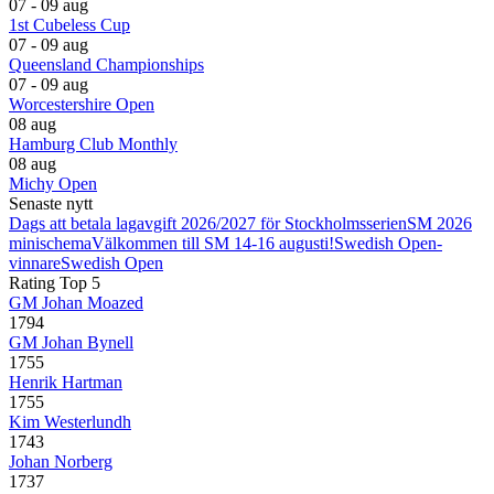
07 - 09 aug
1st Cubeless Cup
07 - 09 aug
Queensland Championships
07 - 09 aug
Worcestershire Open
08 aug
Hamburg Club Monthly
08 aug
Michy Open
Senaste nytt
Dags att betala lagavgift 2026/2027 för Stockholmsserien
SM 2026
minischema
Välkommen till SM 14-16 augusti!
Swedish Open-
vinnare
Swedish Open
Rating Top 5
GM Johan Moazed
1794
GM Johan Bynell
1755
Henrik Hartman
1755
Kim Westerlundh
1743
Johan Norberg
1737