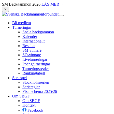
SM Backgammon 2026
LÄS MER
→
⨯
Bli medlem
Turneringar
Spela backgammon
Kalender
Internationellt
Resultat
SM-vinnare
SO-vinnare
Liveturneringar
Poängturneringar
Turneringsregler
Rankingtabell
Seriespel
Stockholmserien
Serieregler
Fixarschema 2025/26
Om SBGF
Om SBGF
Kontakt
Facebook