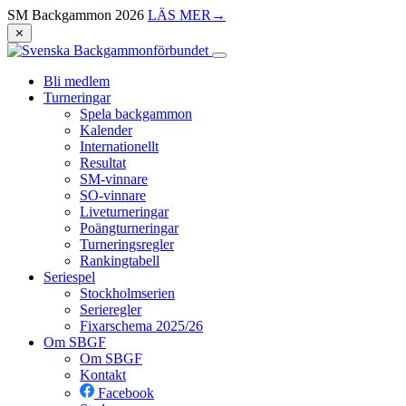
SM Backgammon 2026
LÄS MER
→
⨯
Bli medlem
Turneringar
Spela backgammon
Kalender
Internationellt
Resultat
SM-vinnare
SO-vinnare
Liveturneringar
Poängturneringar
Turneringsregler
Rankingtabell
Seriespel
Stockholmserien
Serieregler
Fixarschema 2025/26
Om SBGF
Om SBGF
Kontakt
Facebook