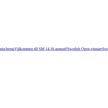
nischema
Välkommen till SM 14-16 augusti!
Swedish Open-vinnare
Swe