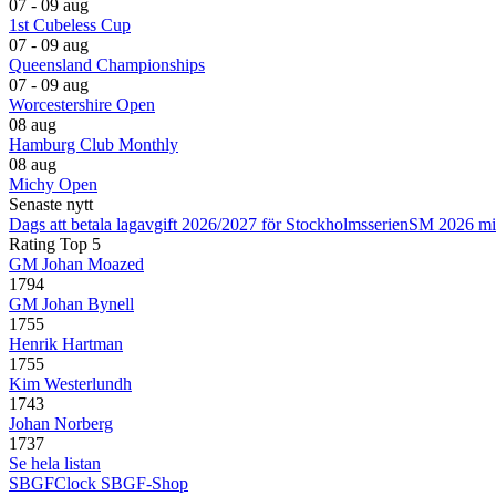
07 - 09 aug
1st Cubeless Cup
07 - 09 aug
Queensland Championships
07 - 09 aug
Worcestershire Open
08 aug
Hamburg Club Monthly
08 aug
Michy Open
Senaste nytt
Dags att betala lagavgift 2026/2027 för Stockholmsserien
SM 2026 mi
Rating Top 5
GM Johan Moazed
1794
GM Johan Bynell
1755
Henrik Hartman
1755
Kim Westerlundh
1743
Johan Norberg
1737
Se hela listan
SBGFClock
SBGF-Shop