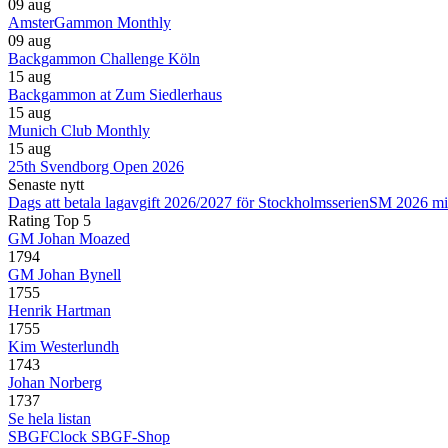
09 aug
AmsterGammon Monthly
09 aug
Backgammon Challenge Köln
15 aug
Backgammon at Zum Siedlerhaus
15 aug
Munich Club Monthly
15 aug
25th Svendborg Open 2026
Senaste nytt
Dags att betala lagavgift 2026/2027 för Stockholmsserien
SM 2026 mi
Rating Top 5
GM Johan Moazed
1794
GM Johan Bynell
1755
Henrik Hartman
1755
Kim Westerlundh
1743
Johan Norberg
1737
Se hela listan
SBGFClock
SBGF-Shop