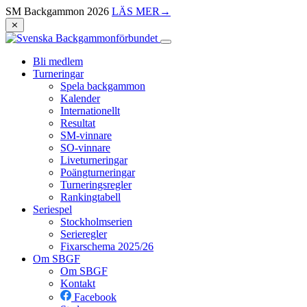
SM Backgammon 2026
LÄS MER
→
⨯
Bli medlem
Turneringar
Spela backgammon
Kalender
Internationellt
Resultat
SM-vinnare
SO-vinnare
Liveturneringar
Poängturneringar
Turneringsregler
Rankingtabell
Seriespel
Stockholmserien
Serieregler
Fixarschema 2025/26
Om SBGF
Om SBGF
Kontakt
Facebook