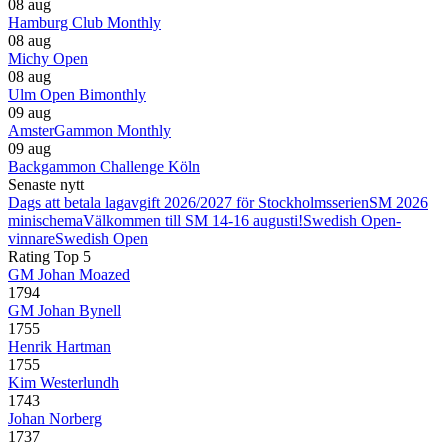
08 aug
Hamburg Club Monthly
08 aug
Michy Open
08 aug
Ulm Open Bimonthly
09 aug
AmsterGammon Monthly
09 aug
Backgammon Challenge Köln
Senaste nytt
Dags att betala lagavgift 2026/2027 för Stockholmsserien
SM 2026
minischema
Välkommen till SM 14-16 augusti!
Swedish Open-
vinnare
Swedish Open
Rating Top 5
GM Johan Moazed
1794
GM Johan Bynell
1755
Henrik Hartman
1755
Kim Westerlundh
1743
Johan Norberg
1737