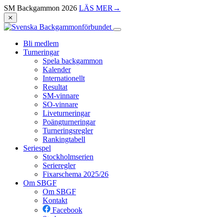
SM Backgammon 2026
LÄS MER
→
⨯
Bli medlem
Turneringar
Spela backgammon
Kalender
Internationellt
Resultat
SM-vinnare
SO-vinnare
Liveturneringar
Poängturneringar
Turneringsregler
Rankingtabell
Seriespel
Stockholmserien
Serieregler
Fixarschema 2025/26
Om SBGF
Om SBGF
Kontakt
Facebook