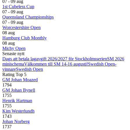
07 - 09 aug
1st Cubeless Cup
07 - 09 aug
Queensland Championships
07 - 09 aug
Worcestershire Open
08 aug
Hamburg Club Monthly
08 aug
Michy Open
Senaste nytt
Dags att betala lagavgift 2026/2027 för Stockholmsserien
SM 2026
minischema
Välkommen till SM 14-16 augusti!
Swedish Open-
vinnare
Swedish Open
Rating Top 5
GM Johan Moazed
1794
GM Johan Bynell
1755
Henrik Hartman
1755
Kim Westerlundh
1743
Johan Norberg
1737