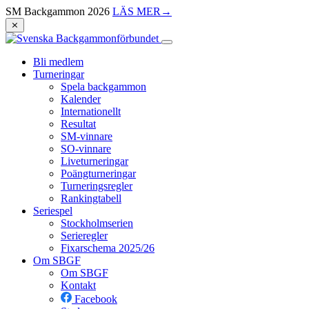
SM Backgammon 2026
LÄS MER
→
⨯
Bli medlem
Turneringar
Spela backgammon
Kalender
Internationellt
Resultat
SM-vinnare
SO-vinnare
Liveturneringar
Poängturneringar
Turneringsregler
Rankingtabell
Seriespel
Stockholmserien
Serieregler
Fixarschema 2025/26
Om SBGF
Om SBGF
Kontakt
Facebook