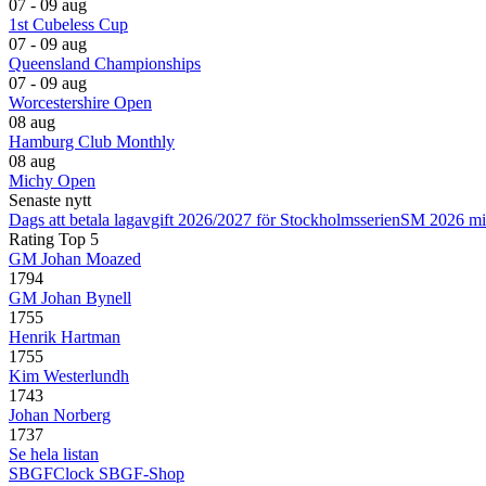
07 - 09 aug
1st Cubeless Cup
07 - 09 aug
Queensland Championships
07 - 09 aug
Worcestershire Open
08 aug
Hamburg Club Monthly
08 aug
Michy Open
Senaste nytt
Dags att betala lagavgift 2026/2027 för Stockholmsserien
SM 2026 mi
Rating Top 5
GM Johan Moazed
1794
GM Johan Bynell
1755
Henrik Hartman
1755
Kim Westerlundh
1743
Johan Norberg
1737
Se hela listan
SBGFClock
SBGF-Shop