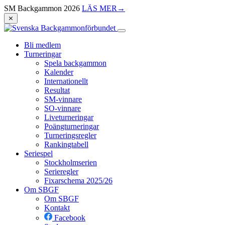
SM Backgammon 2026
LÄS MER
→
⨯
Bli medlem
Turneringar
Spela backgammon
Kalender
Internationellt
Resultat
SM-vinnare
SO-vinnare
Liveturneringar
Poängturneringar
Turneringsregler
Rankingtabell
Seriespel
Stockholmserien
Serieregler
Fixarschema 2025/26
Om SBGF
Om SBGF
Kontakt
Facebook