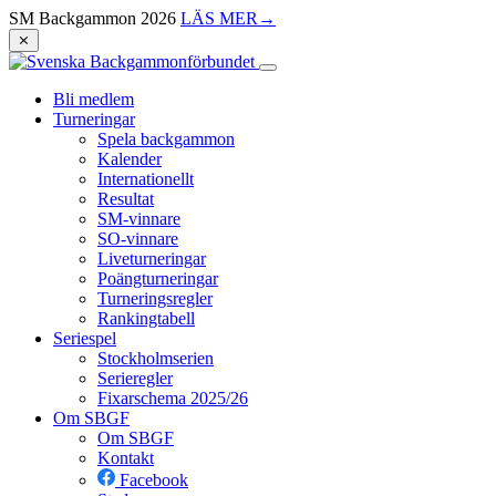
SM Backgammon 2026
LÄS MER
→
⨯
Bli medlem
Turneringar
Spela backgammon
Kalender
Internationellt
Resultat
SM-vinnare
SO-vinnare
Liveturneringar
Poängturneringar
Turneringsregler
Rankingtabell
Seriespel
Stockholmserien
Serieregler
Fixarschema 2025/26
Om SBGF
Om SBGF
Kontakt
Facebook