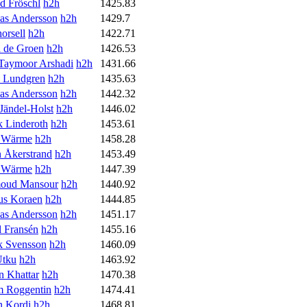
d Fröschl
h2h
1425.83
as Andersson
h2h
1429.7
orsell
h2h
1422.71
de Groen
h2h
1426.53
Taymoor Arshadi
h2h
1431.66
n Lundgren
h2h
1435.63
as Andersson
h2h
1442.32
Jändel-Holst
h2h
1446.02
k Linderoth
h2h
1453.61
 Wärme
h2h
1458.28
 Åkerstrand
h2h
1453.49
 Wärme
h2h
1447.39
oud Mansour
h2h
1440.92
s Koraen
h2h
1444.85
as Andersson
h2h
1451.17
l Fransén
h2h
1455.16
ck Svensson
h2h
1460.09
Utku
h2h
1463.92
n Khattar
h2h
1470.38
m Roggentin
h2h
1474.41
n Kordi
h2h
1468.81