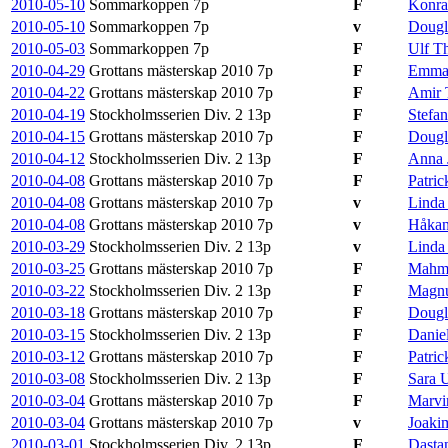
2010-05-10
Sommarkoppen
7p
F
Konra
2010-05-10
Sommarkoppen
7p
v
Dougl
2010-05-03
Sommarkoppen
7p
F
Ulf Th
2010-04-29
Grottans mästerskap 2010
7p
F
Emma 
2010-04-22
Grottans mästerskap 2010
7p
F
Amir 
2010-04-19
Stockholmsserien Div. 2
13p
F
Stefa
2010-04-15
Grottans mästerskap 2010
7p
F
Dougl
2010-04-12
Stockholmsserien Div. 2
13p
F
Anna 
2010-04-08
Grottans mästerskap 2010
7p
F
Patric
2010-04-08
Grottans mästerskap 2010
7p
v
Linda
2010-04-08
Grottans mästerskap 2010
7p
v
Håkan
2010-03-29
Stockholmsserien Div. 2
13p
v
Linda
2010-03-25
Grottans mästerskap 2010
7p
F
Mahm
2010-03-22
Stockholmsserien Div. 2
13p
F
Magnu
2010-03-18
Grottans mästerskap 2010
7p
F
Dougl
2010-03-15
Stockholmsserien Div. 2
13p
F
Danie
2010-03-12
Grottans mästerskap 2010
7p
F
Patri
2010-03-08
Stockholmsserien Div. 2
13p
F
Sara 
2010-03-04
Grottans mästerskap 2010
7p
F
Marvi
2010-03-04
Grottans mästerskap 2010
7p
v
Joaki
2010-03-01
Stockholmsserien Div. 2
13p
F
Dasta