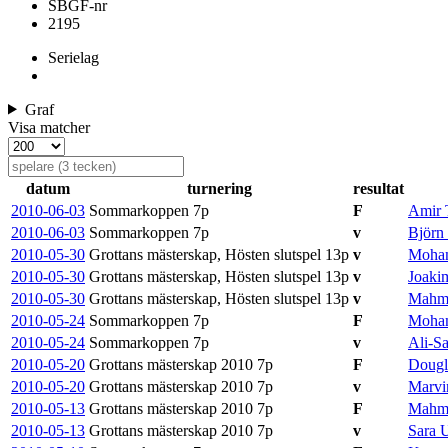
SBGF-nr
2195
Serielag
Graf
Visa matcher
datum
turnering
resultat
2010-06-03
Sommarkoppen
7p
F
Amir 
2010-06-03
Sommarkoppen
7p
v
Björn
2010-05-30
Grottans mästerskap, Hösten slutspel
13p
v
Moham
2010-05-30
Grottans mästerskap, Hösten slutspel
13p
v
Joaki
2010-05-30
Grottans mästerskap, Hösten slutspel
13p
v
Mahm
2010-05-24
Sommarkoppen
7p
F
Moham
2010-05-24
Sommarkoppen
7p
v
Ali-S
2010-05-20
Grottans mästerskap 2010
7p
F
Dougl
2010-05-20
Grottans mästerskap 2010
7p
v
Marvi
2010-05-13
Grottans mästerskap 2010
7p
F
Mahm
2010-05-13
Grottans mästerskap 2010
7p
v
Sara 