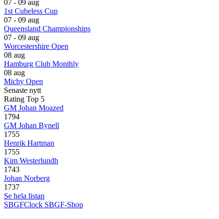
07 - 09 aug
1st Cubeless Cup
07 - 09 aug
Queensland Championships
07 - 09 aug
Worcestershire Open
08 aug
Hamburg Club Monthly
08 aug
Michy Open
Senaste nytt
Rating Top 5
GM Johan Moazed
1794
GM Johan Bynell
1755
Henrik Hartman
1755
Kim Westerlundh
1743
Johan Norberg
1737
Se hela listan
SBGFClock
SBGF-Shop