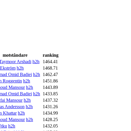
motståndare
ranking
Taymoor Arshadi
h2h
1464.41
 Ekström
h2h
1468.71
ad Omid Badiei
h2h
1462.47
m Roggentin
h2h
1451.86
oud Mansour
h2h
1443.89
ad Omid Badiei
h2h
1433.85
afai Mansour
h2h
1437.32
as Andersson
h2h
1431.26
n Khattar
h2h
1434.99
oud Mansour
h2h
1428.25
Utku
h2h
1432.05