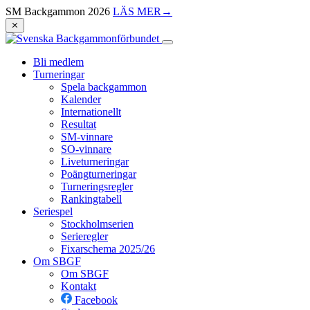
SM Backgammon 2026
LÄS MER
→
⨯
Bli medlem
Turneringar
Spela backgammon
Kalender
Internationellt
Resultat
SM-vinnare
SO-vinnare
Liveturneringar
Poängturneringar
Turneringsregler
Rankingtabell
Seriespel
Stockholmserien
Serieregler
Fixarschema 2025/26
Om SBGF
Om SBGF
Kontakt
Facebook