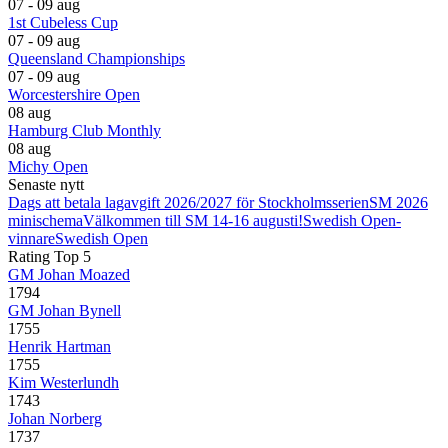
07 - 09 aug
1st Cubeless Cup
07 - 09 aug
Queensland Championships
07 - 09 aug
Worcestershire Open
08 aug
Hamburg Club Monthly
08 aug
Michy Open
Senaste nytt
Dags att betala lagavgift 2026/2027 för Stockholmsserien
SM 2026
minischema
Välkommen till SM 14-16 augusti!
Swedish Open-
vinnare
Swedish Open
Rating Top 5
GM Johan Moazed
1794
GM Johan Bynell
1755
Henrik Hartman
1755
Kim Westerlundh
1743
Johan Norberg
1737