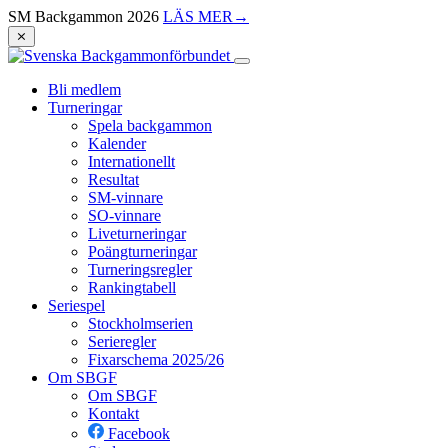
SM Backgammon 2026
LÄS MER
→
⨯
Bli medlem
Turneringar
Spela backgammon
Kalender
Internationellt
Resultat
SM-vinnare
SO-vinnare
Liveturneringar
Poängturneringar
Turneringsregler
Rankingtabell
Seriespel
Stockholmserien
Serieregler
Fixarschema 2025/26
Om SBGF
Om SBGF
Kontakt
Facebook