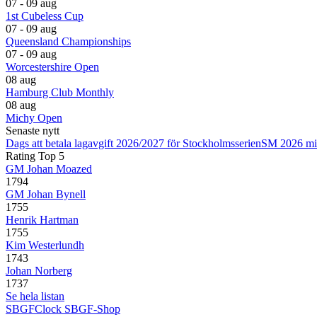
07 - 09 aug
1st Cubeless Cup
07 - 09 aug
Queensland Championships
07 - 09 aug
Worcestershire Open
08 aug
Hamburg Club Monthly
08 aug
Michy Open
Senaste nytt
Dags att betala lagavgift 2026/2027 för Stockholmsserien
SM 2026 mi
Rating Top 5
GM Johan Moazed
1794
GM Johan Bynell
1755
Henrik Hartman
1755
Kim Westerlundh
1743
Johan Norberg
1737
Se hela listan
SBGFClock
SBGF-Shop