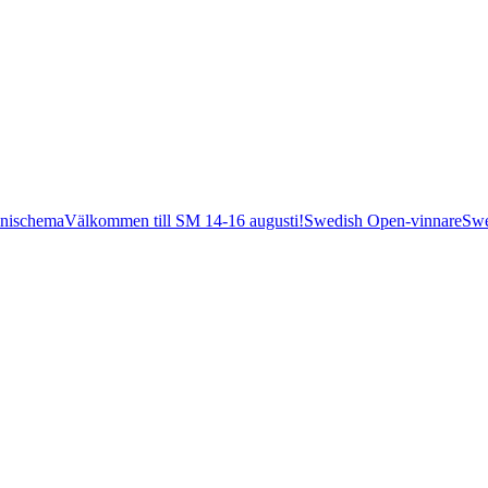
nischema
Välkommen till SM 14-16 augusti!
Swedish Open-vinnare
Swe