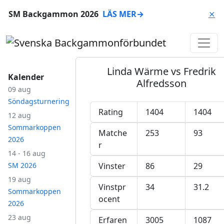
SM Backgammon 2026
LÄS MER
→
⨯
Linda Wärme vs Fredrik
Kalender
Alfredsson
09 aug
Söndagsturnering
Rating
1404
1404
12 aug
Sommarkoppen
Matche
253
93
2026
r
14 - 16 aug
SM 2026
Vinster
86
29
19 aug
Vinstpr
34
31.2
Sommarkoppen
ocent
2026
23 aug
Erfaren
3005
1087