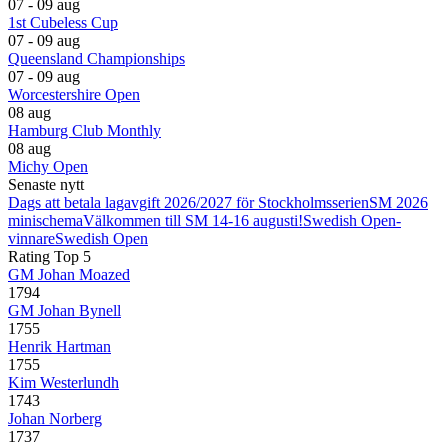
07 - 09 aug
1st Cubeless Cup
07 - 09 aug
Queensland Championships
07 - 09 aug
Worcestershire Open
08 aug
Hamburg Club Monthly
08 aug
Michy Open
Senaste nytt
Dags att betala lagavgift 2026/2027 för Stockholmsserien
SM 2026
minischema
Välkommen till SM 14-16 augusti!
Swedish Open-
vinnare
Swedish Open
Rating Top 5
GM Johan Moazed
1794
GM Johan Bynell
1755
Henrik Hartman
1755
Kim Westerlundh
1743
Johan Norberg
1737