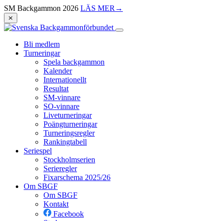
SM Backgammon 2026
LÄS MER
→
⨯
Bli medlem
Turneringar
Spela backgammon
Kalender
Internationellt
Resultat
SM-vinnare
SO-vinnare
Liveturneringar
Poängturneringar
Turneringsregler
Rankingtabell
Seriespel
Stockholmserien
Serieregler
Fixarschema 2025/26
Om SBGF
Om SBGF
Kontakt
Facebook